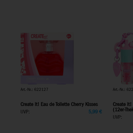
Art.-Nr.: 622127
Art.-Nr.: 6
Create it! Eau de Toilette Cherry Kisses
Create it!
(12er-The
UVP:
5,99
€
UVP: