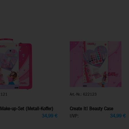
22121
Art.-Nr.: 622123
 Make-up-Set (Metall-Koffer)
Create it! Beauty Case
34,99
€
UVP:
34,99
€