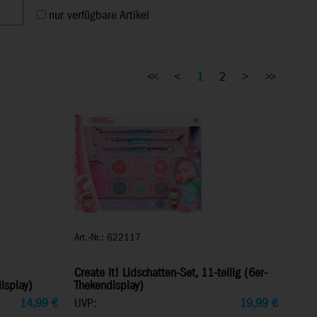
nur verfügbare Artikel
<<
<
1
2
>
>>
Art.-Nr.: 622117
Create it! Lidschatten-Set, 11-teilig (6er-
isplay)
Thekendisplay)
14,99
€
UVP:
19,99
€