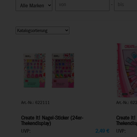
-
Art.-Nr.: 622111
Art.-Nr.: 6
Create it! Nagel-Sticker (24er-
Create it!
Thekendisplay)
Thekendis
UVP:
2,49
€
UVP: