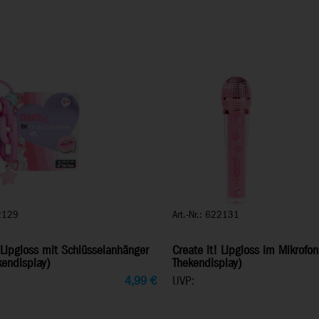
22129
Art.-Nr.: 622131
 Lipgloss mit Schlüsselanhänger
Create it! Lipgloss im Mikrofon
kendisplay)
Thekendisplay)
4,99
€
UVP: