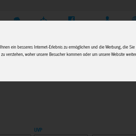
Unternehmen
Service
Soziale Medien
Fachhändler Login
D
Ihnen ein besseres Internet-Erlebnis zu ermöglichen und die Werbung, die Sie
 zu verstehen, woher unsere Besucher kommen oder um unsere Website weiter
Canenco
>
Neuheiten Create It
UVP