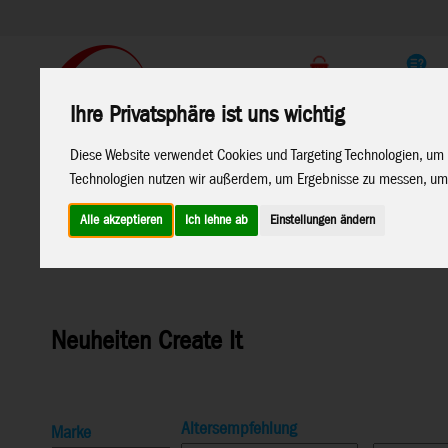
Support
Endkunden Shop
Ihre Privatsphäre ist uns wichtig
Home
Marken
Diese Website verwendet Cookies und Targeting Technologien, um 
Technologien nutzen wir außerdem, um Ergebnisse zu messen, um
Alle akzeptieren
Ich lehne ab
Einstellungen ändern
Home
>
Neuheiten 2026
>
Neuheiten 01-26
>
Neuheiten 
Neuheiten Create It
Altersempfehlung
Marke