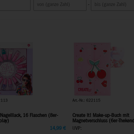
-
22113
Art.-Nr.: 622115
 Nagelllack, 16 Flaschen (8er-
Create it! Make-up-Buch mit
play)
Magnetverschluss (6er-Thekend
14,99
€
UVP: