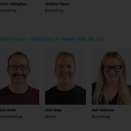
arion Rottinghaus
Christina Pieper
uchhaltung
Buchhaltung
Team America - Tochterfirma in Powells Point, NC, USA
hris Shultz
Chris Maxa
Kelli Gallimore
eschäftsleitung
Vertrieb
Buchhaltung