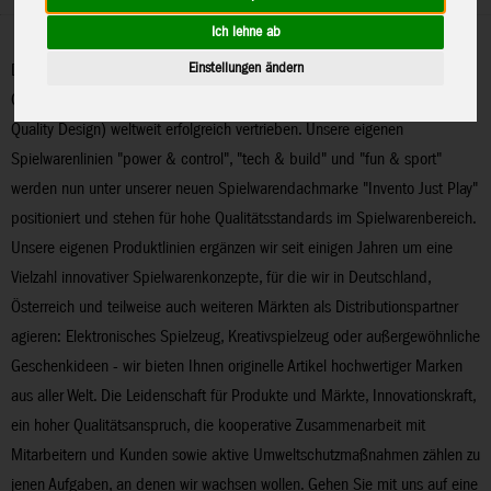
Ich lehne ab
Einstellungen ändern
Drachen und Windspiele mit höchsten Ansprüchen an Ästhetik und
Qualität werden heute unter unserer Dachmarke "HQ" (steht für High
Quality Design) weltweit erfolgreich vertrieben. Unsere eigenen
Spielwarenlinien "power & control", "tech & build" und "fun & sport"
werden nun unter unserer neuen Spielwarendachmarke "Invento Just Play"
positioniert und stehen für hohe Qualitätsstandards im Spielwarenbereich.
Unsere eigenen Produktlinien ergänzen wir seit einigen Jahren um eine
Vielzahl innovativer Spielwarenkonzepte, für die wir in Deutschland,
Österreich und teilweise auch weiteren Märkten als Distributionspartner
agieren: Elektronisches Spielzeug, Kreativspielzeug oder außergewöhnliche
Geschenkideen - wir bieten Ihnen originelle Artikel hochwertiger Marken
aus aller Welt. Die Leidenschaft für Produkte und Märkte, Innovationskraft,
ein hoher Qualitätsanspruch, die kooperative Zusammenarbeit mit
Mitarbeitern und Kunden sowie aktive Umweltschutzmaßnahmen zählen zu
jenen Aufgaben, an denen wir wachsen wollen. Gehen Sie mit uns auf eine