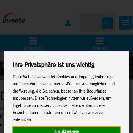
Home
Marken
Ihre Privatsphäre ist uns wichtig
Diese Website verwendet Cookies und Targeting Technologien,
um Ihnen ein besseres Internet-Erlebnis zu ermöglichen und
die Werbung, die Sie sehen, besser an Ihre Bedürfnisse
Über Invento
anzupassen. Diese Technologien nutzen wir außerdem, um
Ergebnisse zu messen, um zu verstehen, woher unsere
Seit mehr als 30 Jahren steht Invento für Freizeitgestaltung mit
Besucher kommen oder um unsere Website weiter zu
Fantasie. Egal, ob cool und lässig oder doch lieber klassisch – wir
entwickeln.
machen die Träume von kleinen und großen Kindern wahr.
Alle akzeptieren