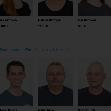
ika Lüttmann
Melanie Baxmeyer
Julia Baxmeyer
ertrieb
Vertrieb
Vertrieb
Team Invento - Einkauf, Logistik & Versand
teffen Bureck
Marno Tiede
Gundolf Grütz