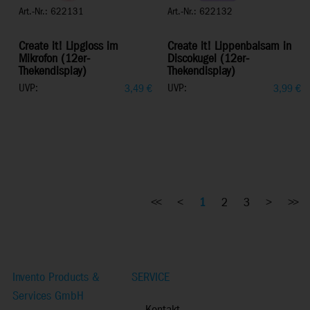
Art.-Nr.: 622131
Art.-Nr.: 622132
Create it! Lipgloss im
Create it! Lippenbalsam in
Mikrofon (12er-
Discokugel (12er-
Thekendisplay)
Thekendisplay)
UVP:
UVP:
3,49
€
3,99
€
<<
<
1
2
3
>
>>
Invento Products &
SERVICE
Services GmbH