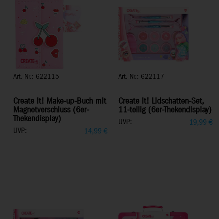
Art.-Nr.: 622115
Art.-Nr.: 622117
Create it! Make-up-Buch mit
Create it! Lidschatten-Set,
Magnetverschluss (6er-
11-teilig (6er-Thekendisplay)
Thekendisplay)
UVP:
19,99
€
UVP:
14,99
€