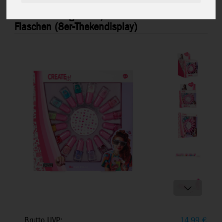
Create it! Nagelllack, 16
884515BV1
Flaschen (8er-Thekendisplay)
Brutto UVP:
14,99
€