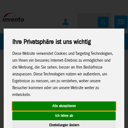
Home
Marken
Ihre Privatsphäre ist uns wichtig
Diese Website verwendet Cookies und Targeting Technologien,
um Ihnen ein besseres Internet-Erlebnis zu ermöglichen und
die Werbung, die Sie sehen, besser an Ihre Bedürfnisse
anzupassen. Diese Technologien nutzen wir außerdem, um
Ergebnisse zu messen, um zu verstehen, woher unsere
Besucher kommen oder um unsere Website weiter zu
Home
>
Spielwaren
>
Neuheiten 2026
>
Neuheiten 01-26
entwickeln.
Canenco
>
>
Neuheiten Canenco
>
Neuheiten
Create It
Create It
Alle akzeptieren
Ich lehne ab
Einstellungen ändern