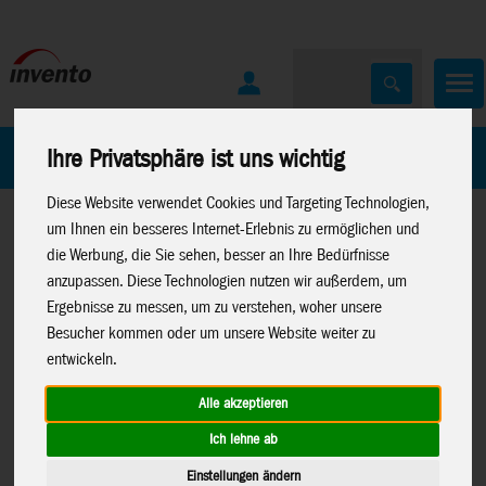
Home
Marken
Ihre Privatsphäre ist uns wichtig
Diese Website verwendet Cookies und Targeting Technologien,
um Ihnen ein besseres Internet-Erlebnis zu ermöglichen und
die Werbung, die Sie sehen, besser an Ihre Bedürfnisse
anzupassen. Diese Technologien nutzen wir außerdem, um
Ergebnisse zu messen, um zu verstehen, woher unsere
Besucher kommen oder um unsere Website weiter zu
Home
>
Spielwaren
>
Neuheiten 2026
>
Neuheiten 01-26
entwickeln.
Canenco
>
>
Neuheiten Canenco
>
Neuheiten
Create It
Create It
Alle akzeptieren
Ich lehne ab
Einstellungen ändern