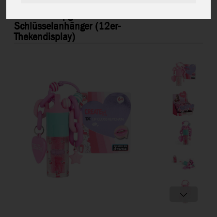
Create it! Lipgloss mit
841006
Schlüsselanhänger (12er-
Thekendisplay)