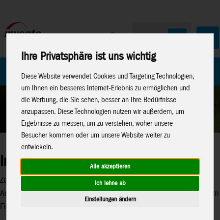
Ihre Privatsphäre ist uns wichtig
Home
Marken
Diese Website verwendet Cookies und Targeting Technologien,
um Ihnen ein besseres Internet-Erlebnis zu ermöglichen und
die Werbung, die Sie sehen, besser an Ihre Bedürfnisse
anzupassen. Diese Technologien nutzen wir außerdem, um
Ergebnisse zu messen, um zu verstehen, woher unsere
Besucher kommen oder um unsere Website weiter zu
entwickeln.
Invento und NABU
Alle akzeptieren
Zu einem innovativen Arbeitsklima gehört ein "lebendiges"
Ich lehne ab
Arbeitsumfeld. Als Partner des NABU bieten wir Tieren auf unserem
Einstellungen ändern
Firmengelände artgerechte Lebensräume.