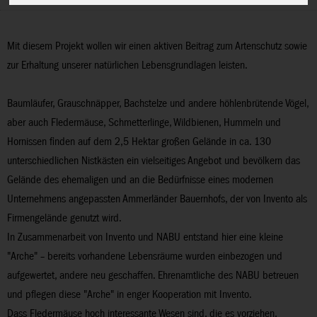
Mit diesem Projekt wollen wir einen aktiven Beitrag zum Artenschutz sowie
zur Erhaltung unserer natürlichen Lebensgrundlagen leisten.
Baumläufer, Grauschnäpper, Bachstelze und andere höhlenbrütende Vögel,
aber auch Fledermäuse, Schmetterlinge, Wildbienen, Hummeln und
Hornissen finden auf dem 2,5 Hektar großen Gelände in ca. 130
unterschiedlichen Nistkästen ein vielseitiges Angebot und bevölkern das
Gelände des ehemaligen und an die Bedürfnisse eines modernen
Unternehmens angepassten Ammerländer Bauernhofs, der von Invento als
Firmengelände genutzt wird.
In Zusammenarbeit von Invento und NABU entstand hier eine kleine
"Arche" – bereits vorhandene Lebensräume wurden einbezogen und
aufgewertet, andere neu geschaffen. Ehrenamtliche des NABU betreuen
und pflegen diese "Arche" in enger Kooperation mit Invento.
Dass Fledermäuse hoch interessante Wesen sind, die es vorziehen,