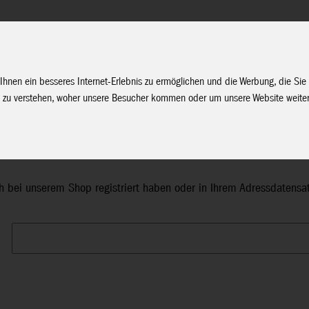
Unternehmen
Service
Soziale Medien
Fachhändler Login
D
Ihnen ein besseres Internet-Erlebnis zu ermöglichen und die Werbung, die Sie
 zu verstehen, woher unsere Besucher kommen oder um unsere Website weiter
ch bei unserem Shop registriert haben oder in Ihrem Adressdatensatz