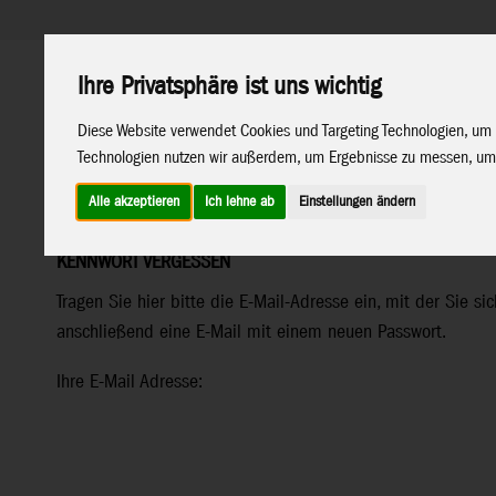
Ihre Privatsphäre ist uns wichtig
Support
Endkunden Shop
Diese Website verwendet Cookies und Targeting Technologien, um 
Technologien nutzen wir außerdem, um Ergebnisse zu messen, um
Home
Marken
Alle akzeptieren
Ich lehne ab
Einstellungen ändern
KENNWORT VERGESSEN
Tragen Sie hier bitte die E-Mail-Adresse ein, mit der Sie si
anschließend eine E-Mail mit einem neuen Passwort.
Ihre E-Mail Adresse: