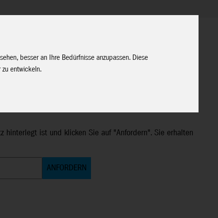
E
 sehen, besser an Ihre Bedürfnisse anzupassen. Diese
 zu entwickeln.
 hinterlegt ist und klicken Sie auf "Anfordern". Sie erhalten