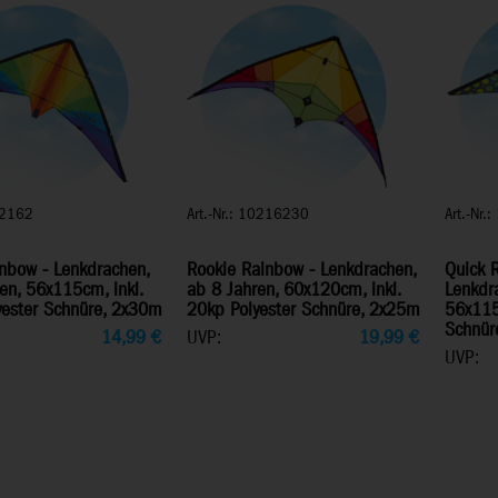
102162
Art.-Nr.: 10216230
Art.-Nr.
nbow - Lenkdrachen,
Rookie Rainbow - Lenkdrachen,
Quick 
en, 56x115cm, inkl.
ab 8 Jahren, 60x120cm, inkl.
Lenkdra
yester Schnüre, 2x30m
20kp Polyester Schnüre, 2x25m
56x115
Schnür
14,99
€
UVP:
19,99
€
UVP: