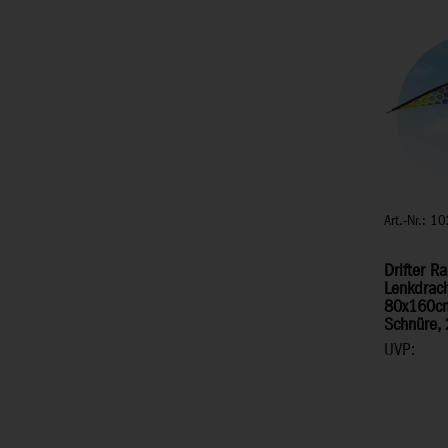
Art.-Nr.: 
Drifter R
Lenkdrach
80x160cm,
Schnüre,
UVP: