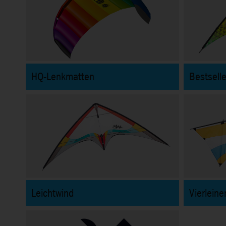
HQ-Lenkmatten
Bestselle
Leichtwind
Vierleine