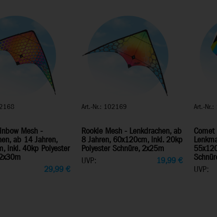
102168
Art.-Nr.: 102169
Art.-Nr.
ainbow Mesh -
Rookie Mesh - Lenkdrachen, ab
Comet 
en, ab 14 Jahren,
8 Jahren, 60x120cm, inkl. 20kp
Lenkmat
 inkl. 40kp Polyester
Polyester Schnüre, 2x25m
55x120
 2x30m
Schnür
UVP:
19,99
€
29,99
€
UVP: