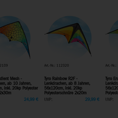
102189
Art.-Nr.: 112320
Art.-Nr.
dient Mesh -
Tyro Rainbow R2F -
Tyro Er
en, ab 10 Jahren,
Lenkdrachen, ab 8 Jahren,
Lenkdra
 inkl. 20kp Polyester
56x120cm, inkl. 20kp
56x120
 2x30m
Polyesterschnüre 2x20m
Polyes
24,99
€
UVP:
29,99
€
UVP: