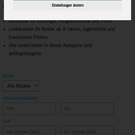
Einstellungen ändern
Lenkdrachen weltweit!
Bestseller für Einsteiger, Fortgeschrittene und Profis.
Lenkdrachen für Kinder ab 8 Jahren, Jugendliche und
Erwachsene Piloten.
Alle Lenkdrachen in dieser Kategorie sind
anfängertauglich
Marke
Altersempfehlung
-
UVP
-