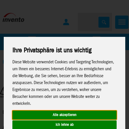
Home
Marken
Ihre Privatsphäre ist uns wichtig
Diese Website verwendet Cookies und Targeting Technologien,
Home
>
Lenkdrachen
>
Bestseller Allround
um Ihnen ein besseres Internet-Erlebnis zu ermöglichen und
die Werbung, die Sie sehen, besser an Ihre Bedürfnisse
anzupassen. Diese Technologien nutzen wir außerdem, um
Ergebnisse zu messen, um zu verstehen, woher unsere
Besucher kommen oder um unsere Website weiter zu
entwickeln.
Bestseller Allround
Alle akzeptieren
Ich lehne ab
Alle Modelle in dieser Kategorie zählen zu den erfolgreichsten