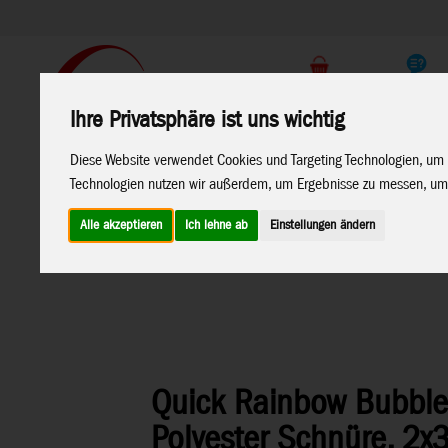
Support
Endkunden Shop
Ihre Privatsphäre ist uns wichtig
Home
Marken
Diese Website verwendet Cookies und Targeting Technologien, um 
Technologien nutzen wir außerdem, um Ergebnisse zu messen, um
Alle akzeptieren
Ich lehne ab
Einstellungen ändern
Home
>
Lenkdrachen
>
Ecoline Lenkdrachen
Quick Rainbow Bubbles
Polyester Schnüre, 2