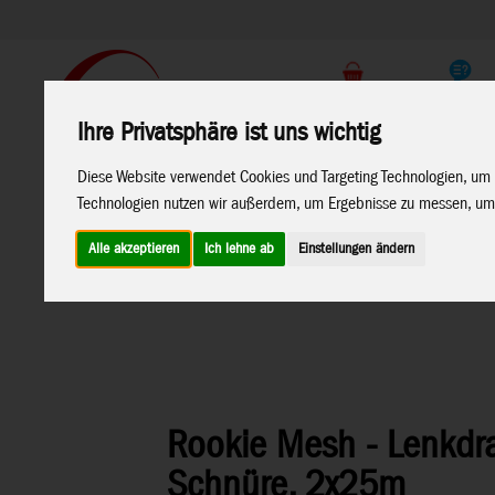
Support
Endkunden Shop
Ihre Privatsphäre ist uns wichtig
Home
Marken
Diese Website verwendet Cookies und Targeting Technologien, um 
Technologien nutzen wir außerdem, um Ergebnisse zu messen, um
Alle akzeptieren
Ich lehne ab
Einstellungen ändern
Home
>
Lenkdrachen
>
Ecoline Lenkdrachen
Rookie Mesh - Lenkdra
Schnüre, 2x25m