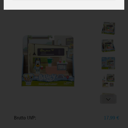
Chef Saftbar, mit Mixer & Bluey-
Figur, ab 5+
Brutto UVP:
17,99
€