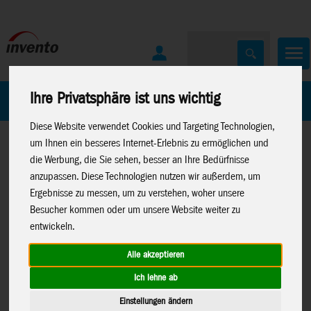
Ihre Privatsphäre ist uns wichtig
Home
Marken
Diese Website verwendet Cookies und Targeting Technologien,
um Ihnen ein besseres Internet-Erlebnis zu ermöglichen und
die Werbung, die Sie sehen, besser an Ihre Bedürfnisse
anzupassen. Diese Technologien nutzen wir außerdem, um
Ergebnisse zu messen, um zu verstehen, woher unsere
Besucher kommen oder um unsere Website weiter zu
Home
>
Spielwaren
>
Moose Toys
>
Bluey
entwickeln.
Alle akzeptieren
Ich lehne ab
BLUEY-Mini-Spielset S13: Lets Play
18920
Einstellungen ändern