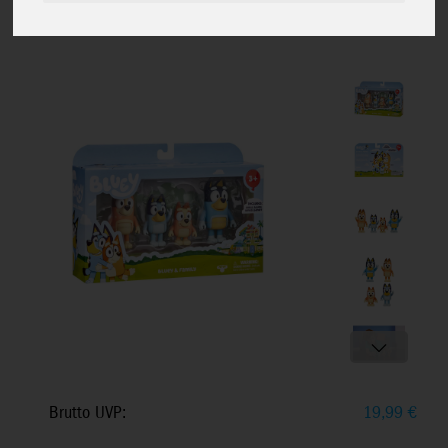
beweglich, optimale Größe für
Vorschulkinder, Ab 3+
Brutto UVP:
19,99
€