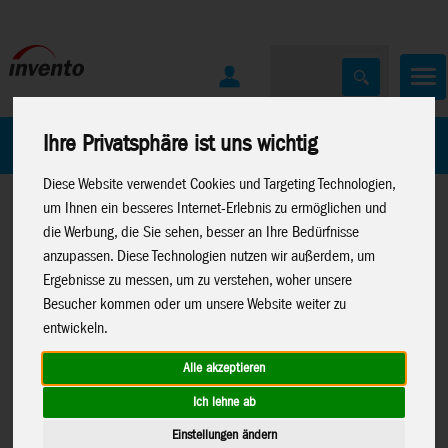
Ihre Privatsphäre ist uns wichtig
Home
Marken
Diese Website verwendet Cookies und Targeting Technologien,
um Ihnen ein besseres Internet-Erlebnis zu ermöglichen und
die Werbung, die Sie sehen, besser an Ihre Bedürfnisse
anzupassen. Diese Technologien nutzen wir außerdem, um
Ergebnisse zu messen, um zu verstehen, woher unsere
Besucher kommen oder um unsere Website weiter zu
Home
>
Spielwaren
>
Moose Toys
>
Bluey
entwickeln.
Alle akzeptieren
Ich lehne ab
BLUEY Figuren-4er-Pack (Familie),
13009
Einstellungen ändern