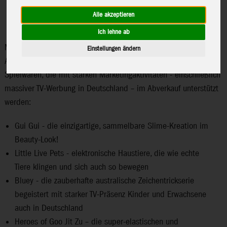
Alle akzeptieren
Ich lehne ab
Moose Toys ist ein inhabergeführter Spielwarenhersteller aus
Einstellungen ändern
Australien und steht für ungewöhnliche, sehr innovative
Spielwaren, die mit starken Marketingaktivitäten - einschließlich
massiver TV-Werbung in Deutschland – im Abverkauf unterstützt
werden:
Gui Gui - die einzigartige, sammelbare Slime-Kreation im
Beauty-Look!
Little Live Pets - elektronische Haustiere, die wie echte
Tiere klingen und sich auch so bewegen
Bluey - die zauberhafte australische Zeichentrickserie
begeistert mit starker TV-Präsenz Kinder und Erwachsene
auch in Deutschland
Heroes of Goo Jit Zu – die super-elastischen und