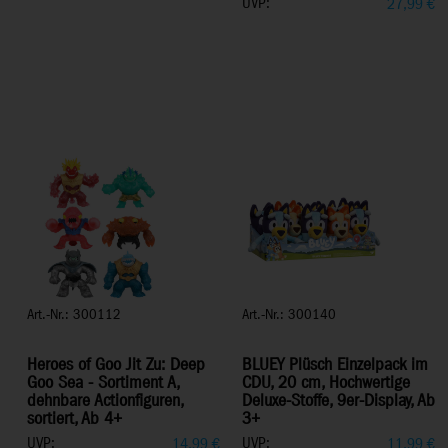
UVP:
27,99
€
Art.-Nr.: 300112
Art.-Nr.: 300140
Heroes of Goo Jit Zu: Deep
BLUEY Plüsch Einzelpack im
Goo Sea - Sortiment A,
CDU, 20 cm, Hochwertige
dehnbare Actionfiguren,
Deluxe-Stoffe, 9er-Display, Ab
sortiert, Ab 4+
3+
UVP:
UVP:
14,99
€
11,99
€