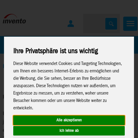
Home
Marken
Ihre Privatsphäre ist uns wichtig
Diese Website verwendet Cookies und Targeting Technologien,
Home
>
Windspiele
>
Paddle Spinner
um Ihnen ein besseres Internet-Erlebnis zu ermöglichen und
die Werbung, die Sie sehen, besser an Ihre Bedürfnisse
anzupassen. Diese Technologien nutzen wir außerdem, um
Ergebnisse zu messen, um zu verstehen, woher unsere
Paddle Spinner
Besucher kommen oder um unsere Website weiter zu
entwickeln.
Unsere bezaubernde Paddle Spinner-Collection bringt Leben in
Alle akzeptieren
jeden Garten. Diese geflügelten Kreaturen werden schon mit
einer sanften Brise zum Leben erweckt und beeindrucken jeden
Ich lehne ab