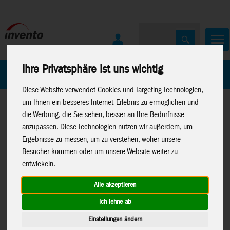
Ihre Privatsphäre ist uns wichtig
Home
Marken
Diese Website verwendet Cookies und Targeting Technologien,
um Ihnen ein besseres Internet-Erlebnis zu ermöglichen und
die Werbung, die Sie sehen, besser an Ihre Bedürfnisse
anzupassen. Diese Technologien nutzen wir außerdem, um
Ergebnisse zu messen, um zu verstehen, woher unsere
Besucher kommen oder um unsere Website weiter zu
Home
>
Windspiele
>
Paddle Spinner
entwickeln.
Alle akzeptieren
Ich lehne ab
Paddle Spinner Pegasus - Standwindspiel,
Einstellungen ändern