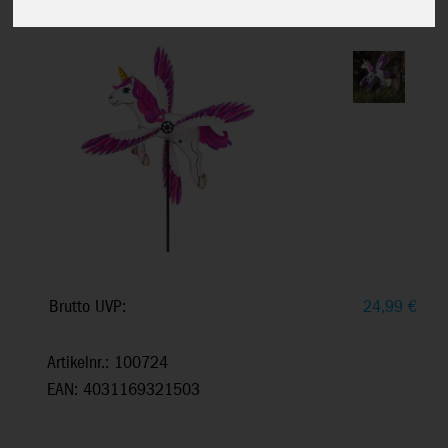
Breite: 53 cm, Höhe: 120 cm
Brutto UVP:
24,99
€
Artikelnr.: 100724
EAN: 4031169321503