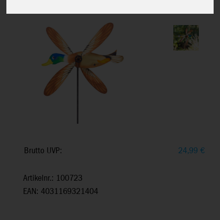
Breite: 53 cm, Höhe: 110 cm
Brutto UVP:
24,99
€
Artikelnr.: 100723
EAN: 4031169321404