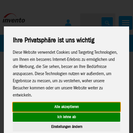
Ihre Privatsphäre ist uns wichtig
Home
Marken
Diese Website verwendet Cookies und Targeting Technologien,
um Ihnen ein besseres Internet-Erlebnis zu ermöglichen und
die Werbung, die Sie sehen, besser an Ihre Bedürfnisse
anzupassen. Diese Technologien nutzen wir außerdem, um
Ergebnisse zu messen, um zu verstehen, woher unsere
Besucher kommen oder um unsere Website weiter zu
Home
>
Windspiele
>
Paddle Spinner
entwickeln.
Alle akzeptieren
Ich lehne ab
Paddle Spinner Duck - Standwindspiel,
Einstellungen ändern