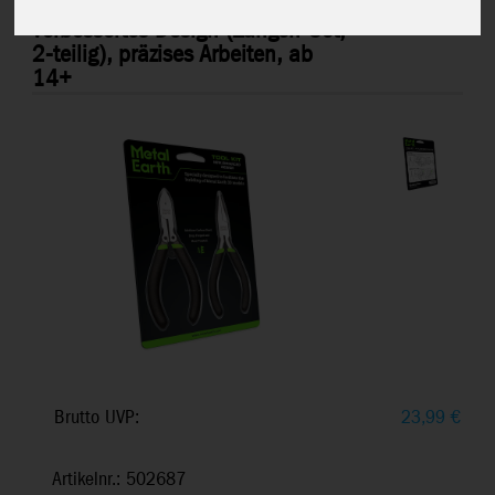
Metal Earth: Tool Kit -
MMT002
verbessertes Design (Zangen-Set,
2-teilig), präzises Arbeiten, ab
14+
Brutto UVP:
23,99
€
Artikelnr.: 502687