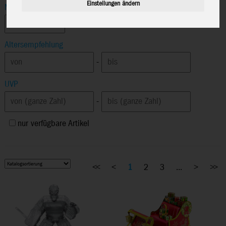
Einstellungen ändern
Marke
Altersempfehlung
-
UVP
-
nur verfügbare Artikel
<<
<
1
2
3
...
>
>>