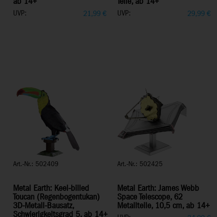
ab 14+
Teile, ab 14+
UVP:
UVP:
21,99
€
29,99
€
Art.-Nr.: 502409
Art.-Nr.: 502425
Metal Earth: Keel-billed
Metal Earth: James Webb
Toucan (Regenbogentukan)
Space Telescope, 62
3D-Metall-Bausatz,
Metallteile, 10,5 cm, ab 14+
Schwierigkeitsgrad 5, ab 14+