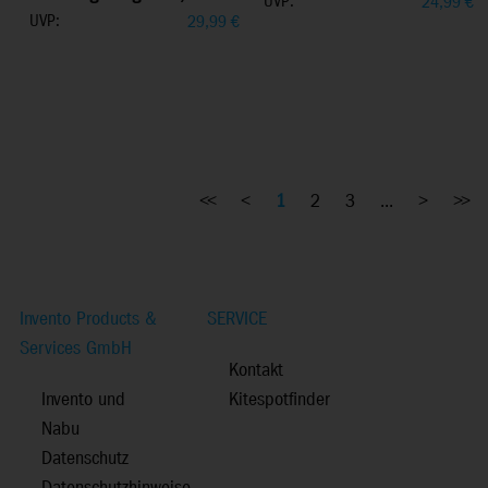
UVP:
24,99
€
UVP:
29,99
€
<<
<
1
2
3
...
>
>>
Invento Products &
SERVICE
Services GmbH
Kontakt
Invento und
Kitespotfinder
Nabu
Datenschutz