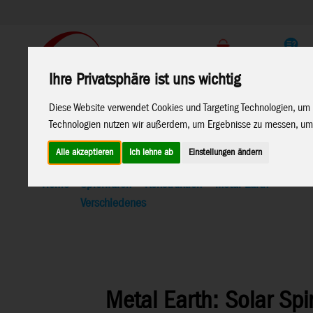
Support
Endkunden Shop
Ihre Privatsphäre ist uns wichtig
Home
Marken
Diese Website verwendet Cookies und Targeting Technologien, um 
Technologien nutzen wir außerdem, um Ergebnisse zu messen, um
Alle akzeptieren
Ich lehne ab
Einstellungen ändern
Home
>
Spielwaren
>
Konstruktion
>
Metal Earth
>
Verschiedenes
Metal Earth: Solar Spi