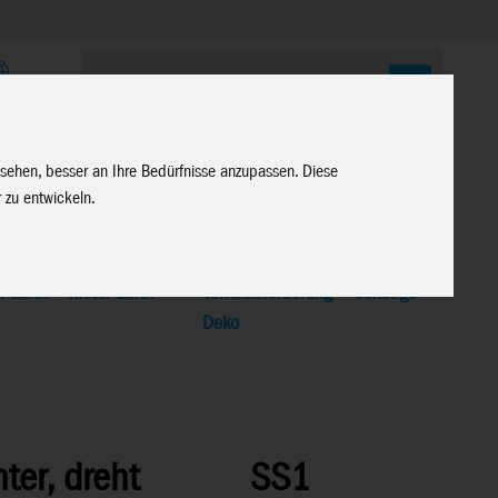
E
 sehen, besser an Ihre Bedürfnisse anzupassen. Diese
 zu entwickeln.
l Earth
>
Metal Earth
Verkaufsförderung
>
Sonstige
Deko
ter, dreht
SS1