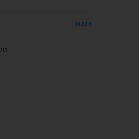
14,99
€
8
013