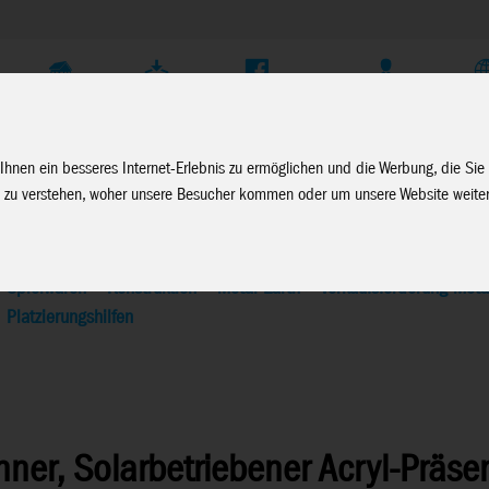
Unternehmen
Service
Soziale Medien
Fachhändler Login
D
Ihnen ein besseres Internet-Erlebnis zu ermöglichen und die Werbung, die Sie
 zu verstehen, woher unsere Besucher kommen oder um unsere Website weiter
Spielwaren
>
Konstruktion
>
Metal Earth
>
Verkaufsförderung Meta
Platzierungshilfen
nner, Solarbetriebener Acryl-Präsen