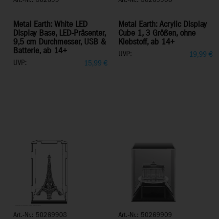
Art.-Nr.: 502699
Art.-Nr.: 50269906
Metal Earth: White LED
Metal Earth: Acrylic Display
Display Base, LED-Präsenter,
Cube 1, 3 Größen, ohne
9,5 cm Durchmesser, USB &
Klebstoff, ab 14+
Batterie, ab 14+
UVP:
19,99
€
UVP:
15,99
€
Art.-Nr.: 50269908
Art.-Nr.: 50269909