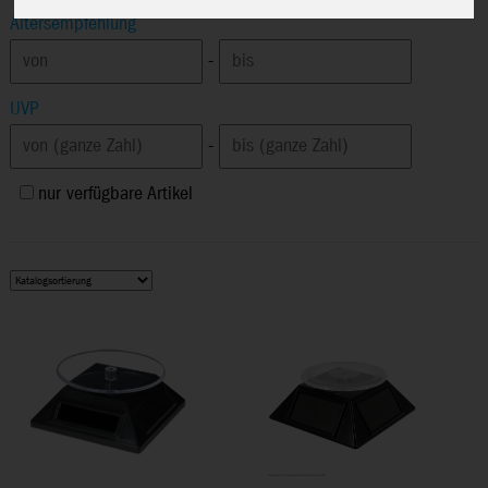
Altersempfehlung
-
UVP
-
nur verfügbare Artikel