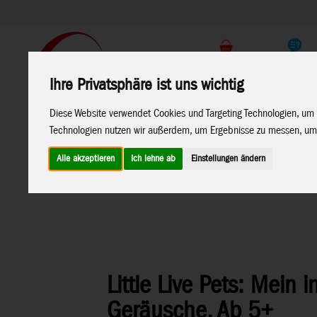
Support
Endkunden Shop
Ihre Privatsphäre ist uns wichtig
Home
Marken
Diese Website verwendet Cookies und Targeting Technologien, um 
Technologien nutzen wir außerdem, um Ergebnisse zu messen, um
Alle akzeptieren
Ich lehne ab
Einstellungen ändern
Home
>
Spielwaren
>
Moose Toys
>
Little Live Pets
Little Live Pets: Mein 
Geräusche, Ab 5+