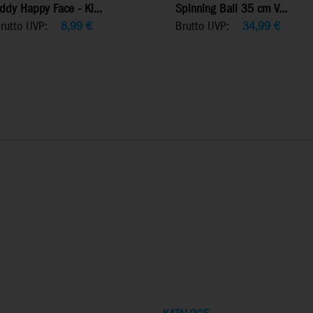
ddy Happy Face - Ki...
Spinning Ball 35 cm V...
rutto UVP:
8,99
€
Brutto UVP:
34,99
€