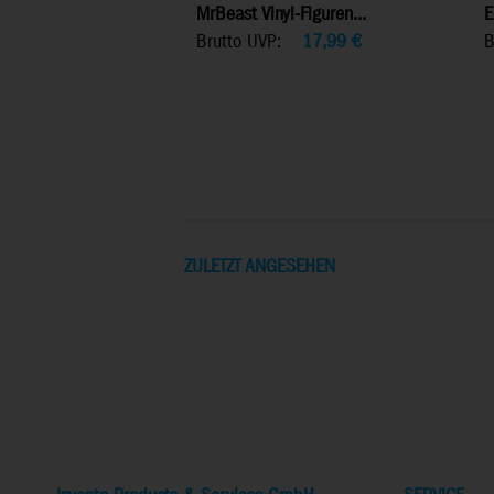
MrBeast Vinyl-Figuren...
E
Brutto UVP:
17,99
€
B
ZULETZT ANGESEHEN