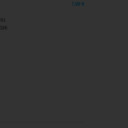
7,99
€
201
026