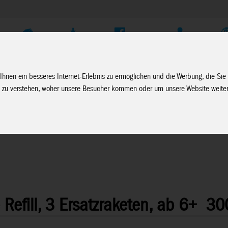
Unternehmen
Service
Soziale Medien
Fachhändler Login
D
Ihnen ein besseres Internet-Erlebnis zu ermöglichen und die Werbung, die Sie
 zu verstehen, woher unsere Besucher kommen oder um unsere Website weiter
efill, 3 Ersatzraketen, ab 6+
30