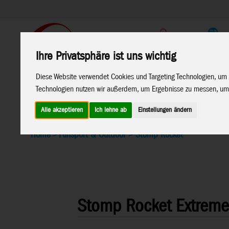
Support
Endkunden Shop
Ihre Privatsphäre ist uns wichtig
Home
Marken
Diese Website verwendet Cookies und Targeting Technologien, um 
Technologien nutzen wir außerdem, um Ergebnisse zu messen, um
Alle akzeptieren
Ich lehne ab
Einstellungen ändern
Home
>
Funsport & Outdoor
>
Stomp Rocket
Stomp Rocket Extreme R