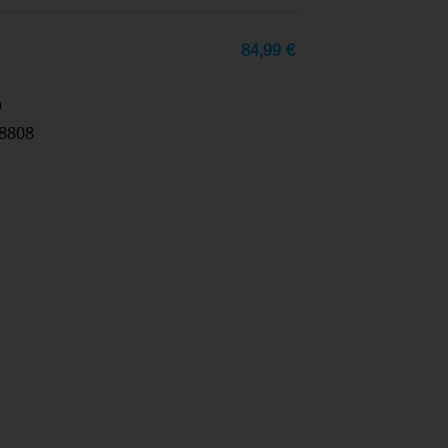
84,99
€
9
8808