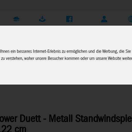
Unternehmen
Service
Soziale Medien
Fachhändler Login
D
Ihnen ein besseres Internet-Erlebnis zu ermöglichen und die Werbung, die Sie
 zu verstehen, woher unsere Besucher kommen oder um unsere Website weiter
lower Duett - Metall Standwindspiel
 122 cm