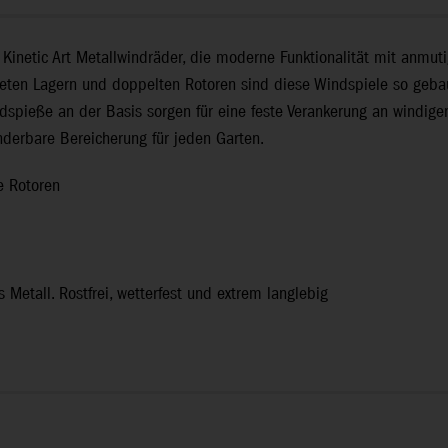
inetic Art Metallwindräder, die moderne Funktionalität mit anmutig
teten Lagern und doppelten Rotoren sind diese Windspiele so gebaut
spieße an der Basis sorgen für eine feste Verankerung an windigen
nderbare Bereicherung für jeden Garten.
e Rotoren
s Metall. Rostfrei, wetterfest und extrem langlebig