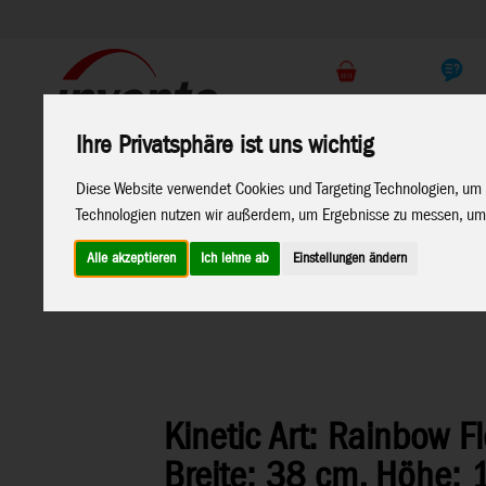
Support
Endkunden Shop
Ihre Privatsphäre ist uns wichtig
Home
Marken
Diese Website verwendet Cookies und Targeting Technologien, um 
Technologien nutzen wir außerdem, um Ergebnisse zu messen, um
Alle akzeptieren
Ich lehne ab
Einstellungen ändern
Home
>
Windspiele
>
Metall-Windspiele
Kinetic Art: Rainbow F
Breite: 38 cm, Höhe: