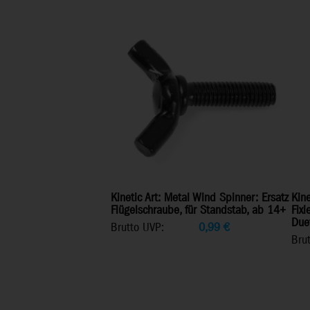
Kinetic Art: Metal Wind Spinner: Ersatz
Kine
Flügelschraube, für Standstab, ab 14+
Fix
Due
Brutto UVP:
0,99
€
Bru