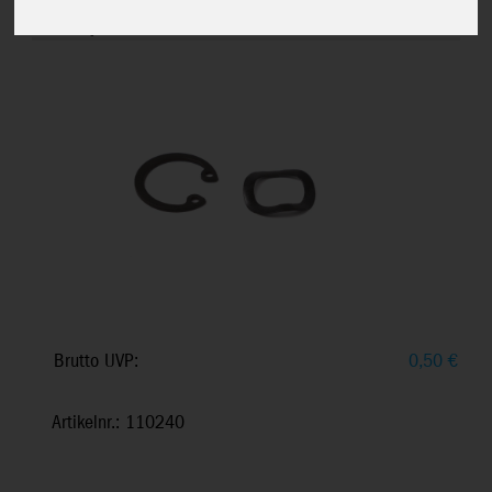
Sicherungsring 20 mm, passend für
Windspiele, ab 14+
Brutto UVP:
0,50
€
Artikelnr.: 110240