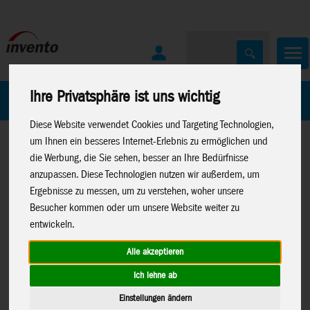
Ihre Privatsphäre ist uns wichtig
Home
Marken
Diese Website verwendet Cookies und Targeting Technologien,
um Ihnen ein besseres Internet-Erlebnis zu ermöglichen und
die Werbung, die Sie sehen, besser an Ihre Bedürfnisse
anzupassen. Diese Technologien nutzen wir außerdem, um
Ergebnisse zu messen, um zu verstehen, woher unsere
Besucher kommen oder um unsere Website weiter zu
Home
>
Windspiele
>
Metall-Windspiele
entwickeln.
Alle akzeptieren
Ich lehne ab
Kinetic Art: Metal Wind Spinner Ersatz
Einstellungen ändern