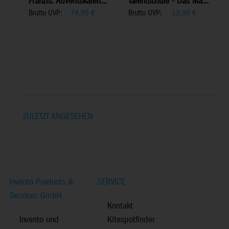
Franzis: Adventskalen...
Talentschule - Das Ma...
Brutto UVP:
Brutto UVP:
79,95
€
12,99
€
ZULETZT ANGESEHEN
Invento Products &
SERVICE
Services GmbH
Kontakt
Invento und
Kitespotfinder