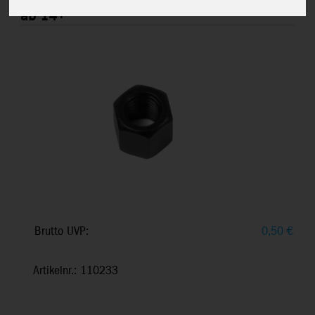
Fixiermutter M, Regenbogenblume Duett,
ab 14+
Brutto UVP:
0,50
€
Artikelnr.: 110233