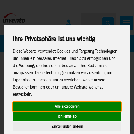
Ihre Privatsphäre ist uns wichtig
Home
Marken
Diese Website verwendet Cookies und Targeting Technologien,
um Ihnen ein besseres Internet-Erlebnis zu ermöglichen und
die Werbung, die Sie sehen, besser an Ihre Bedürfnisse
anzupassen. Diese Technologien nutzen wir außerdem, um
Ergebnisse zu messen, um zu verstehen, woher unsere
Besucher kommen oder um unsere Website weiter zu
Home
>
Windspiele
>
Metall-Windspiele
entwickeln.
Alle akzeptieren
Ich lehne ab
Kinetic Art: Metal Wind Spinner: Rotor-
Einstellungen ändern