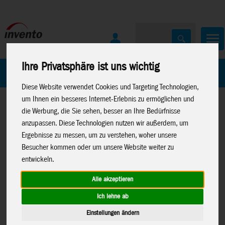
Ihre Privatsphäre ist uns wichtig
Home
Marken
Diese Website verwendet Cookies und Targeting Technologien,
um Ihnen ein besseres Internet-Erlebnis zu ermöglichen und
die Werbung, die Sie sehen, besser an Ihre Bedürfnisse
anzupassen. Diese Technologien nutzen wir außerdem, um
Ergebnisse zu messen, um zu verstehen, woher unsere
Besucher kommen oder um unsere Website weiter zu
Home
>
Drachen
>
Bauteile & Kleinteile
>
Kleinteile
entwickeln.
Alle akzeptieren
Ich lehne ab
HQ-Splittkappe: Ø 5mm, für geteilte
Einstellungen ändern