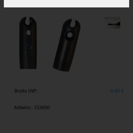
Leitkante, einfaches Spannen, ab 0+
Brutto UVP:
0,40
€
Artikelnr.: 153650