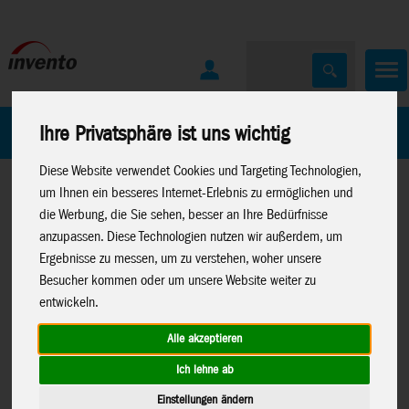
Home
Marken
Ihre Privatsphäre ist uns wichtig
Diese Website verwendet Cookies und Targeting Technologien,
um Ihnen ein besseres Internet-Erlebnis zu ermöglichen und
die Werbung, die Sie sehen, besser an Ihre Bedürfnisse
anzupassen. Diese Technologien nutzen wir außerdem, um
Ergebnisse zu messen, um zu verstehen, woher unsere
Besucher kommen oder um unsere Website weiter zu
Home
>
Spielwaren
>
Spielwaren
>
Konstruktion
>
entwickeln.
Konstruktion
>
Metal
Metal Earth
>
Lizenzen
>
Earth
>
Luftfahrt
Boeing
Alle akzeptieren
Ich lehne ab
Einstellungen ändern