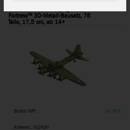
Metal Earth: B-17 Flying
ME1009
Fortress™ 3D-Metall-Bausatz, 76
Teile, 17,5 cm, ab 14+
Brutto UVP:
24,99
€
Artikelnr.: 502426