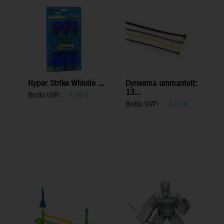
Hyper Strike Whistle ...
Dyneema ummantelt:
13...
Brutto UVP:
9,99
€
Brutto UVP:
0,60
€