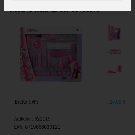
Create it! Make-up-Set
884511V3
Brutto UVP:
24,99
€
Artikelnr.: 622119
EAN: 8719668030121