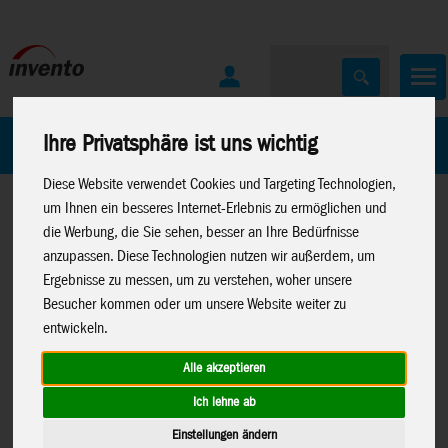
Ihre Privatsphäre ist uns wichtig
Home
Marken
Diese Website verwendet Cookies und Targeting Technologien,
um Ihnen ein besseres Internet-Erlebnis zu ermöglichen und
die Werbung, die Sie sehen, besser an Ihre Bedürfnisse
anzupassen. Diese Technologien nutzen wir außerdem, um
Ergebnisse zu messen, um zu verstehen, woher unsere
Besucher kommen oder um unsere Website weiter zu
Home
>
Spielwaren
>
Neuheiten 2026
>
Neuheiten 01-26
entwickeln.
Canenco
>
>
Neuheiten Canenco
>
Neuheiten
Create It
Create It
Alle akzeptieren
Ich lehne ab
Einstellungen ändern