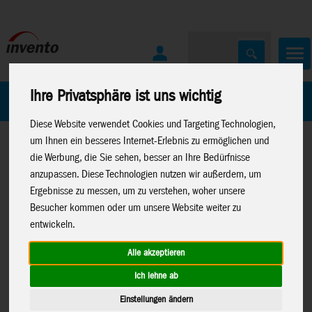
Ihre Privatsphäre ist uns wichtig
Home
Marken
Diese Website verwendet Cookies und Targeting Technologien,
um Ihnen ein besseres Internet-Erlebnis zu ermöglichen und
die Werbung, die Sie sehen, besser an Ihre Bedürfnisse
anzupassen. Diese Technologien nutzen wir außerdem, um
Ergebnisse zu messen, um zu verstehen, woher unsere
Besucher kommen oder um unsere Website weiter zu
Home
>
Drachen
>
Ecoline Kinderdrachen
entwickeln.
Alle akzeptieren
Ich lehne ab
Butterfly Marshmallow - Kinderdrachen, ab
Einstellungen ändern