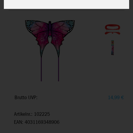
5 Jahren, 82x110cm , inkl. 17kp Polyester
Schnüre
Brutto UVP:
14,99
€
Artikelnr.: 102225
EAN: 4031169348906