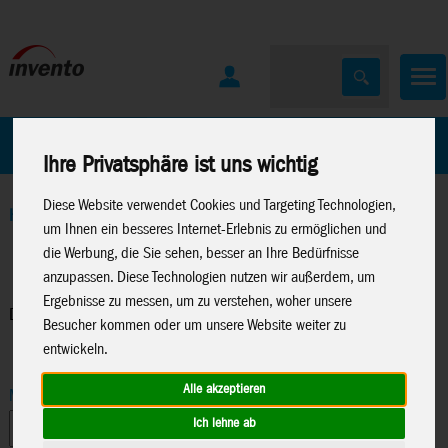
Home
Marken
Ihre Privatsphäre ist uns wichtig
Diese Website verwendet Cookies und Targeting Technologien,
Home
>
Spielwaren
>
Dream Beams
>
Dream Beams Serie 4
um Ihnen ein besseres Internet-Erlebnis zu ermöglichen und
die Werbung, die Sie sehen, besser an Ihre Bedürfnisse
anzupassen. Diese Technologien nutzen wir außerdem, um
Ergebnisse zu messen, um zu verstehen, woher unsere
Dream Beams Serie 4
Besucher kommen oder um unsere Website weiter zu
entwickeln.
Alle akzeptieren
Marke
Ich lehne ab