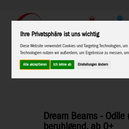
Support
Endkunden Shop
Ihre Privatsphäre ist uns wichtig
Home
Marken
Diese Website verwendet Cookies und Targeting Technologien, um 
Technologien nutzen wir außerdem, um Ergebnisse zu messen, um
Alle akzeptieren
Ich lehne ab
Einstellungen ändern
Home
>
Restposten
Spielwaren
>
Dream Beams
>
Dream 
Dream Beams - Odile (
beruhigend, ab 0+