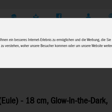
Unternehmen
Service
Soziale Medien
Fachhändler Login
D
Ihnen ein besseres Internet-Erlebnis zu ermöglichen und die Werbung, die Sie
 zu verstehen, woher unsere Besucher kommen oder um unsere Website weiter
Beams Serie 4
Eule) - 18 cm, Glow-in-the-Dark,