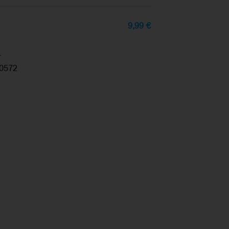
9,99
€
4
0572