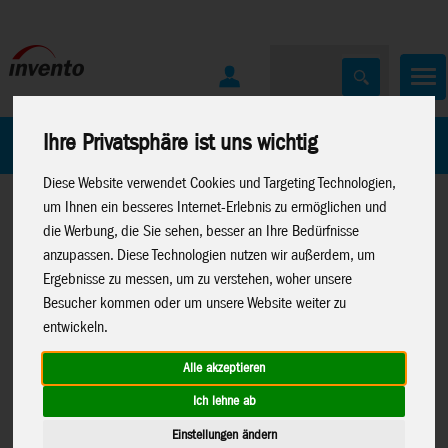
Ihre Privatsphäre ist uns wichtig
Home
Marken
Diese Website verwendet Cookies und Targeting Technologien,
um Ihnen ein besseres Internet-Erlebnis zu ermöglichen und
die Werbung, die Sie sehen, besser an Ihre Bedürfnisse
anzupassen. Diese Technologien nutzen wir außerdem, um
Ergebnisse zu messen, um zu verstehen, woher unsere
Besucher kommen oder um unsere Website weiter zu
Home
>
Drachen
>
HQ-Kinderdrachen
>
Stablose Drachen
entwickeln.
Alle akzeptieren
Ich lehne ab
Sleddy Pony - Kinderdrachen, ab 5 Jahren,
Einstellungen ändern