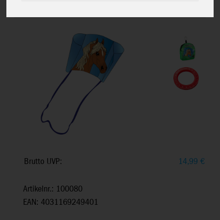
50x76cm, inkl. 17kp Polyester Schnüre,
40m auf Spule
Brutto UVP:
14,99
€
Artikelnr.: 100080
EAN: 4031169249401