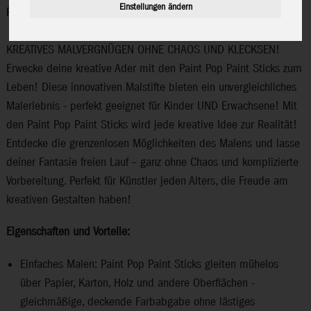
Einstellungen ändern
Paint Pop
KREATIVES MALVERGNÜGEN OHNE CHAOS UND KLECKSEN!
Erwecke deine kreative Ader mit den Paint Pop Paint Sticks zum
Leben! Diese innovativen Malstifte bieten ein unvergleichliches
Malerlebnis - perfekt geeignet für Kinder UND Erwachsene! Mit
den Paint Pop Paint Sticks wird jede kreative Idee zur Realität!
Entdecke die grenzenlosen Möglichkeiten des Malens und lasse
deiner Fantasie freien Lauf – ganz ohne Chaos und komplizierte
Vorbereitung. Perfekt für Künstler jeden Alters, die Freude am
kreativen Gestalten haben!
Eigenschaften und Vorteile:
Einfaches Malen: Paint Pop Paint Sticks gleiten mühelos
über Papier, Karton, Holz und andere Oberflächen -
gleichmäßige, deckende Farbabgabe ohne lästiges