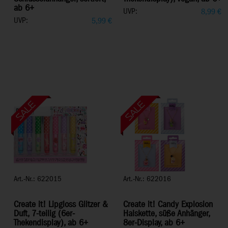
ab 6+
UVP:
8,99
€
UVP:
5,99
€
Art.-Nr.: 622015
Art.-Nr.: 622016
Create it! Lipgloss Glitzer &
Create it! Candy Explosion
Duft, 7-teilig (6er-
Halskette, süße Anhänger,
Thekendisplay), ab 6+
8er-Display, ab 6+