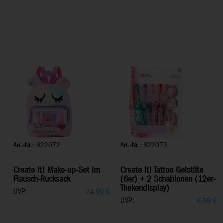
Art.-Nr.: 622072
Art.-Nr.: 622073
Create it! Make-up-Set im
Create it! Tattoo Gelstifte
Flausch-Rucksack
(6er) + 2 Schablonen (12er-
Thekendisplay)
UVP:
24,99
€
UVP:
6,99
€