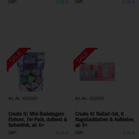
UVP:
UVP:
3,99
€
5,99
€
Art.-Nr.: 622033
Art.-Nr.: 622062
Create it! Mini-Badekugeln
Create It! Nailart-Set, 8
Einhorn, 7er-Pack, duftend &
Nagellackfarben & Aufkleber,
farbenfroh, ab 6+
ab 6+
UVP:
UVP:
4,99
€
9,99
€