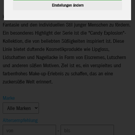
Einstellungen ändern
"Create it!" bietet eine breite Palette an kreativen und
kosmetischen Produkten, die speziell darauf ausgelegt sind, die
Fantasie und den individuellen Stil junger Menschen zu fördern.
Ein besonderes Highlight der Serie ist die "Candy Explosion"-
Kollektion, die von beliebten Süßigkeiten inspiriert ist. Diese
Linie bietet duftende Kosmetikprodukte wie Lipgloss,
Lidschatten und Nagellacke in Form von Eiscremes, Lutschern
und anderen süßen Motiven. Ziel ist es, ein verspieltes und
farbenfrohes Make-up-Erlebnis zu schaffen, das an eine
zuckersüße Welt erinnert.
Marke
Altersempfehlung
-