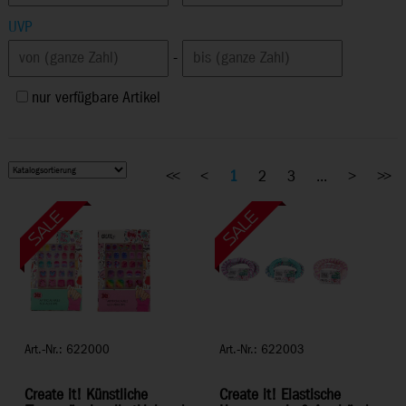
UVP
-
nur verfügbare Artikel
<<
<
1
2
3
...
>
>>
Art.-Nr.: 622000
Art.-Nr.: 622003
Create it! Künstliche
Create it! Elastische