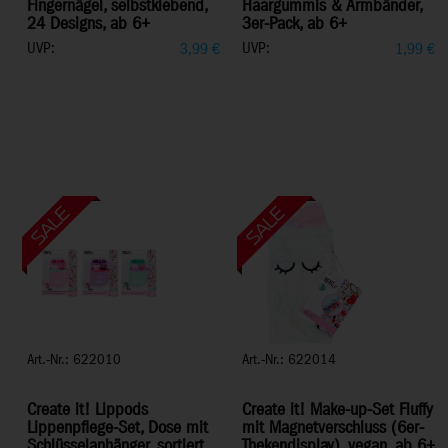
Fingernägel, selbstklebend,
Haargummis & Armbänder,
24 Designs, ab 6+
3er-Pack, ab 6+
UVP:
UVP:
3,99
€
1,99
€
Art.-Nr.: 622010
Art.-Nr.: 622014
Create it! Lippods
Create it! Make-up-Set Fluffy
Lippenpflege-Set, Dose mit
mit Magnetverschluss (6er-
Schlüsselanhänger, sortiert,
Thekendisplay), vegan, ab 6+