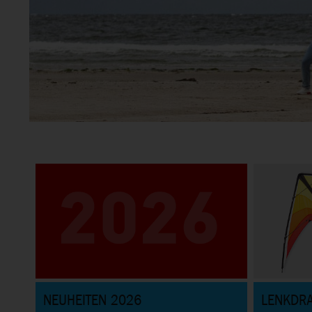
hen
en für Einsteiger bis Profis.
NEUHEITEN 2026
LENKDR