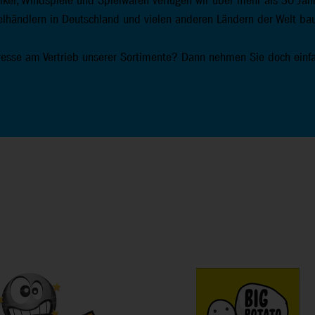
kel, Windspiele und Spielwaren verfügen wir über mehr als 30 Jahre
elhändlern in Deutschland und vielen anderen Ländern der Welt baue
resse am Vertrieb unserer Sortimente? Dann nehmen Sie doch einfac