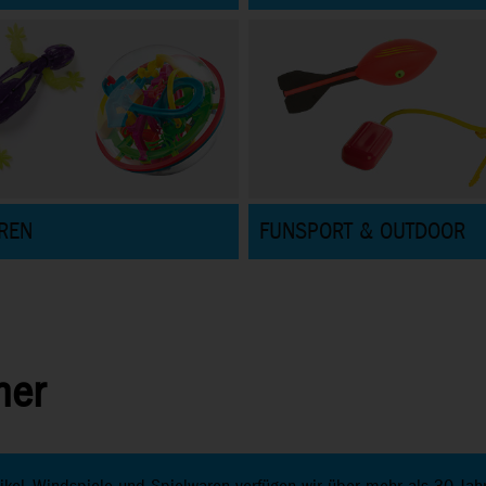
REN
FUNSPORT & OUTDOOR
ner