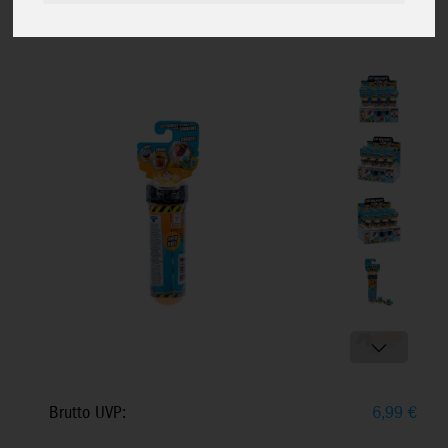
Pack, 100 Figuren, inkl.
Hyperchrome Panther, ab 5+
Brutto UVP:
6,99
€