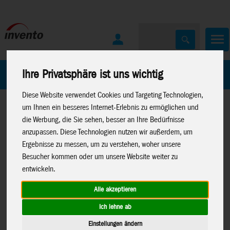
Home
Marken
Ihre Privatsphäre ist uns wichtig
Diese Website verwendet Cookies und Targeting Technologien,
um Ihnen ein besseres Internet-Erlebnis zu ermöglichen und
die Werbung, die Sie sehen, besser an Ihre Bedürfnisse
anzupassen. Diese Technologien nutzen wir außerdem, um
Ergebnisse zu messen, um zu verstehen, woher unsere
Besucher kommen oder um unsere Website weiter zu
Home
>
Spielwaren
>
Moose Toys
>
MrBeast Lab
entwickeln.
Alle akzeptieren
Ich lehne ab
MrBeast Lab Swarms Serie 2 - 2er-
24772
Einstellungen ändern