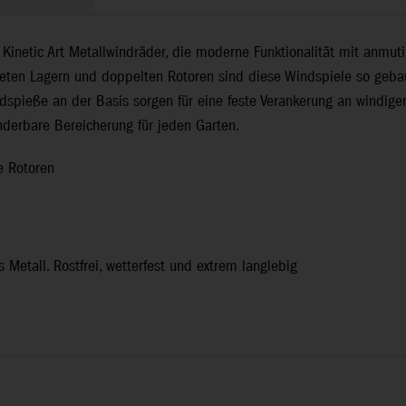
inetic Art Metallwindräder, die moderne Funktionalität mit anmutig
teten Lagern und doppelten Rotoren sind diese Windspiele so gebaut
spieße an der Basis sorgen für eine feste Verankerung an windigen
nderbare Bereicherung für jeden Garten.
e Rotoren
s Metall. Rostfrei, wetterfest und extrem langlebig