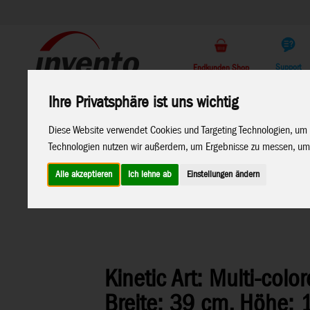
Support
Endkunden Shop
Ihre Privatsphäre ist uns wichtig
Home
Marken
Diese Website verwendet Cookies und Targeting Technologien, um 
Technologien nutzen wir außerdem, um Ergebnisse zu messen, um
Alle akzeptieren
Ich lehne ab
Einstellungen ändern
Home
>
Windspiele
>
Metall-Windspiele
Kinetic Art: Multi-col
Breite: 39 cm, Höhe: