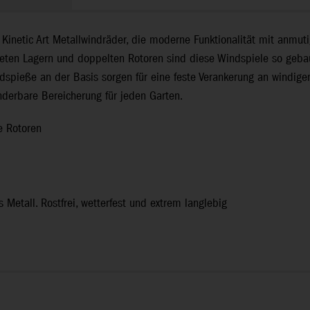
inetic Art Metallwindräder, die moderne Funktionalität mit anmutig
teten Lagern und doppelten Rotoren sind diese Windspiele so gebaut
spieße an der Basis sorgen für eine feste Verankerung an windigen
nderbare Bereicherung für jeden Garten.
e Rotoren
s Metall. Rostfrei, wetterfest und extrem langlebig