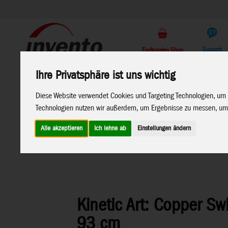
Support
Endkunden Shop
Ihre Privatsphäre ist uns wichtig
Home
Marken
Diese Website verwendet Cookies und Targeting Technologien, um 
Technologien nutzen wir außerdem, um Ergebnisse zu messen, um
Alle akzeptieren
Ich lehne ab
Einstellungen ändern
Home
>
Windspiele
>
Metall-Windspiele
Kinetic Art: Copper Sw
93 cm