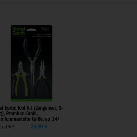
l Earth: Tool Kit (Zangenset, 3-
ig), Premium-Stahl,
miummantelte Griffe, ab 14+
tto UVP:
23,99
€