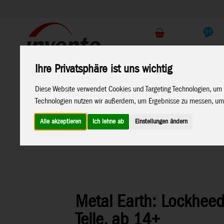
Support
Endkunden Shop
Ihre Privatsphäre ist uns wichtig
Home
Marken
Diese Website verwendet Cookies und Targeting Technologien, um 
Technologien nutzen wir außerdem, um Ergebnisse zu messen, um
Alle akzeptieren
Ich lehne ab
Einstellungen ändern
Home
>
Spielwaren
>
Konstruktion
>
Metal Earth
>
Luftfah
Metal Earth: Lockheed
Teile, ab 14+