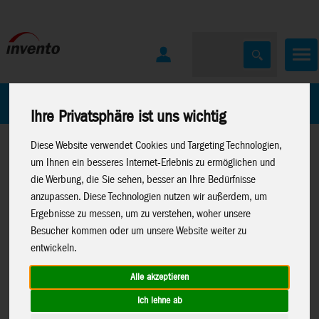
Home
Marken
Ihre Privatsphäre ist uns wichtig
Diese Website verwendet Cookies und Targeting Technologien,
um Ihnen ein besseres Internet-Erlebnis zu ermöglichen und
die Werbung, die Sie sehen, besser an Ihre Bedürfnisse
anzupassen. Diese Technologien nutzen wir außerdem, um
Ergebnisse zu messen, um zu verstehen, woher unsere
Home
>
Spielwaren
>
Spielwaren
>
Konstruktion
>
Besucher kommen oder um unsere Website weiter zu
Konstruktion
>
Metal
Metal Earth
>
Lizenzen
>
entwickeln.
Earth
>
Premium Series
Game of Thrones
Alle akzeptieren
Ich lehne ab