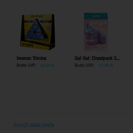
Inverse: Triminx
Gui Gui: Einzelpack S...
Brutto UVP:
Brutto UVP:
14,99
€
12,99
€
ZULETZT ANGESEHEN