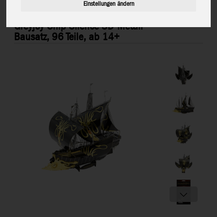
Einstellungen ändern
Metal Earth: Game of Thrones
ICX126
Greyjoy Ship Silence 3D-Metall-
Bausatz, 96 Teile, ab 14+