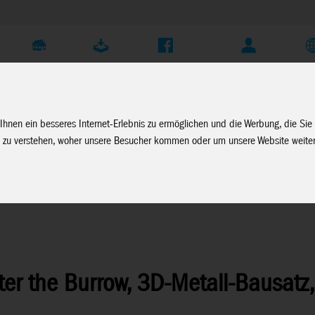
Unternehmen
Service
Soziale Medien
Fachhändler Login
D
Ihnen ein besseres Internet-Erlebnis zu ermöglichen und die Werbung, die Sie
 zu verstehen, woher unsere Besucher kommen oder um unsere Website weiter
en
>
Harry Potter
ter the Burrow, 3D-Metall-Bausatz, 