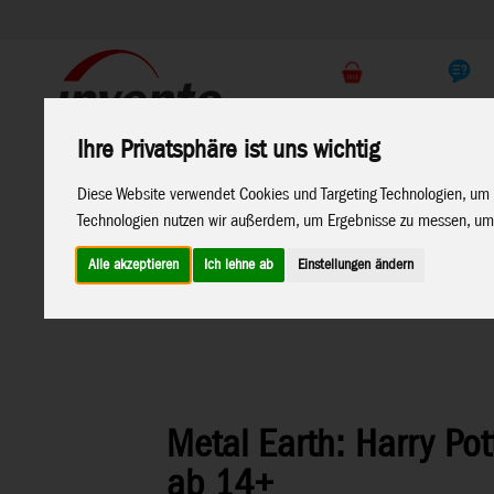
Support
Endkunden Shop
Ihre Privatsphäre ist uns wichtig
Home
Marken
Diese Website verwendet Cookies und Targeting Technologien, um 
Technologien nutzen wir außerdem, um Ergebnisse zu messen, um
Alle akzeptieren
Ich lehne ab
Einstellungen ändern
Home
>
Spielwaren
>
Konstruktion
>
Metal Earth
>
Lizenz
Metal Earth: Harry Pot
ab 14+