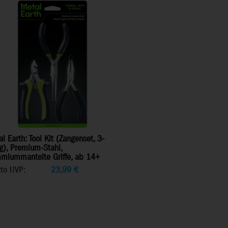
l Earth: Tool Kit (Zangenset, 3-
ig), Premium-Stahl,
miummantelte Griffe, ab 14+
tto UVP:
23,99
€