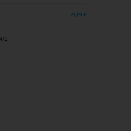
21,99
€
9
471