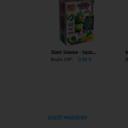
Slumi Science - Squis...
M
Brutto UVP:
9,99
€
B
ZULETZT ANGESEHEN