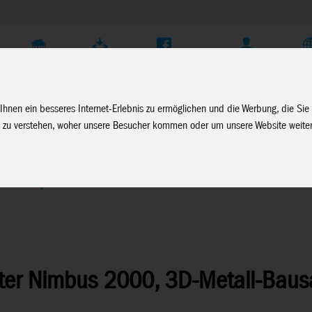
Unternehmen
Service
Soziale Medien
Fachhändler Login
D
Ihnen ein besseres Internet-Erlebnis zu ermöglichen und die Werbung, die Sie
 zu verstehen, woher unsere Besucher kommen oder um unsere Website weiter
en
>
Harry Potter
tter Nimbus 2000, 3D-Metall-Baus