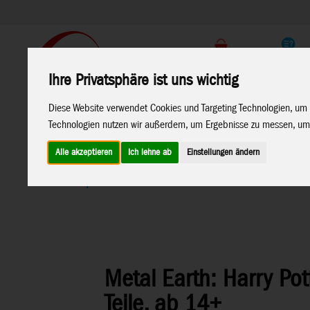
Support
Endkunden Shop
Ihre Privatsphäre ist uns wichtig
Home
Marken
Diese Website verwendet Cookies und Targeting Technologien, um 
Technologien nutzen wir außerdem, um Ergebnisse zu messen, um
Alle akzeptieren
Ich lehne ab
Einstellungen ändern
Home
>
Spielwaren
>
Konstruktion
>
Metal Earth
>
Lizenz
Metal Earth: Harry Po
Teile, ab 14+