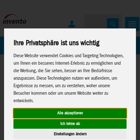
Ihre Privatsphäre ist uns wichtig
Home
Marken
Diese Website verwendet Cookies und Targeting Technologien,
um Ihnen ein besseres Internet-Erlebnis zu ermöglichen und
die Werbung, die Sie sehen, besser an Ihre Bedürfnisse
anzupassen. Diese Technologien nutzen wir außerdem, um
Ergebnisse zu messen, um zu verstehen, woher unsere
Besucher kommen oder um unsere Website weiter zu
Home
>
Neuheiten 2026
>
Neuheiten
Spielwaren
>
Lisciani
entwickeln.
01-26
>
Neuheiten Lisciani
>
Woozle Goozle
Alle akzeptieren
Ich lehne ab
Einstellungen ändern