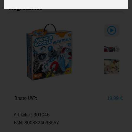
Woozle Goozle -
DE89345WG
Magnetismus
Brutto UVP:
19,99
€
Artikelnr.: 301046
EAN: 8008324093557