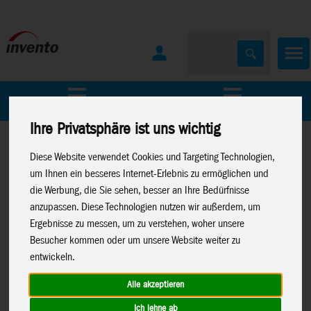
Home
Marken
Ihre Privatsphäre ist uns wichtig
Diese Website verwendet Cookies und Targeting Technologien,
um Ihnen ein besseres Internet-Erlebnis zu ermöglichen und
die Werbung, die Sie sehen, besser an Ihre Bedürfnisse
anzupassen. Diese Technologien nutzen wir außerdem, um
Home
>
Windspiele
>
Metall-Windspiele
Ergebnisse zu messen, um zu verstehen, woher unsere
Besucher kommen oder um unsere Website weiter zu
entwickeln.
Alle akzeptieren
Kinetic Art: Paddle Wheel
7.1.00414.00
Ich lehne ab