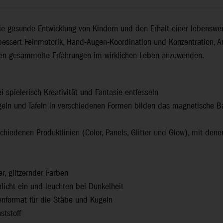
e gesunde Entwicklung von Kindern und den Erhalt einer lebenswer
ssert Feinmotorik, Hand-Augen-Koordination und Konzentration, Au
rnen gesammelte Erfahrungen im wirklichen Leben anzuwenden.
spielerisch Kreativität und Fantasie entfesseln
ugeln und Tafeln in verschiedenen Formen bilden das magnetische 
chiedenen Produktlinien (Color, Panels, Glitter und Glow), mit den
er, glitzernder Farben
licht ein und leuchten bei Dunkelheit
enformat für die Stäbe und Kugeln
ststoff