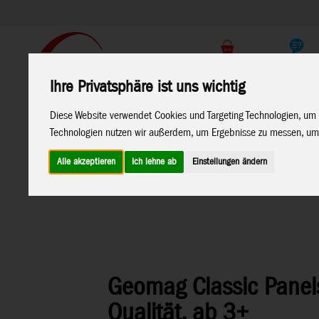
Support
Endkunden Shop
Ihre Privatsphäre ist uns wichtig
Home
Marken
Diese Website verwendet Cookies und Targeting Technologien, um 
Technologien nutzen wir außerdem, um Ergebnisse zu messen, um
Alle akzeptieren
Ich lehne ab
Einstellungen ändern
Home
>
Spielwaren
>
Konstruktion
>
Geomag
Geomag Classic Panels
Qualität, ab 3+