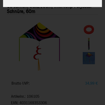
Delta Rainbow Circles - Kinderdrachen, ab
10 Jahren, 98x210cm, inkl.45kp Polyester
Schnüre, 60m
Brutto UVP:
34,99
€
Artikelnr.: 106105
EAN: 4031169353306