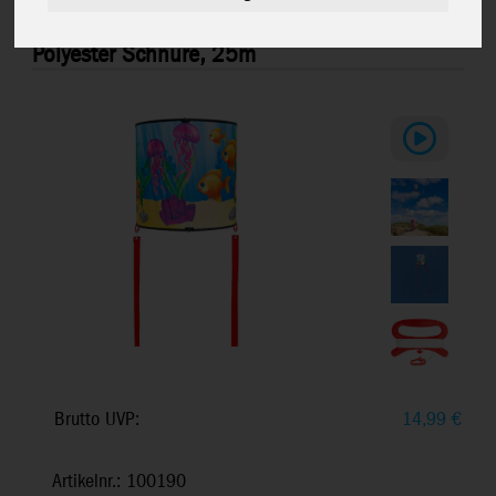
Cylinder Kite Aquarium - Kinderdrachen,
ab 5 Jahren, 38x38cm, inkl. 17kp
Polyester Schnüre, 25m
Brutto UVP:
14,99
€
Artikelnr.: 100190