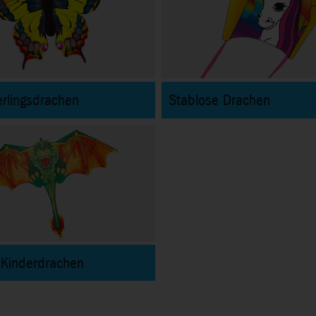
rlingsdrachen
Stablose Drachen
 Kinderdrachen