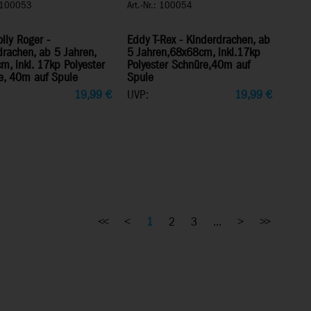
: 100053
Art.-Nr.: 100054
lly Roger -
Eddy T-Rex - Kinderdrachen, ab
rachen, ab 5 Jahren,
5 Jahren,68x68cm, inkl.17kp
, inkl. 17kp Polyester
Polyester Schnüre,40m auf
e, 40m auf Spule
Spule
19,99
€
UVP:
19,99
€
<<
<
1
2
3
...
>
>>