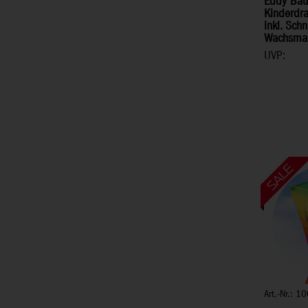
Eddy Baus
Kinderdra
inkl. Schnu
Wachsmal
UVP:
Art.-Nr.: 