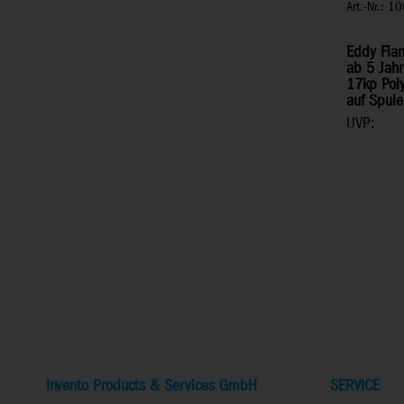
Art.-Nr.: 
Eddy Flam
ab 5 Jahr
17kp Pol
auf Spule
UVP:
Invento Products & Services GmbH
SERVICE