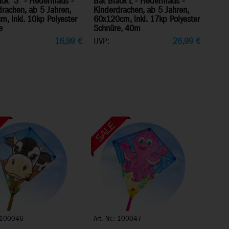
ck "S" - Fledermaus -
Bat Black L - Fledermaus -
rachen, ab 5 Jahren,
Kinderdrachen, ab 5 Jahren,
, inkl. 10kp Polyester
60x120cm, inkl. 17kp Polyester
e
Schnüre, 40m
16,99
€
UVP:
26,99
€
: 100046
Art.-Nr.: 100047