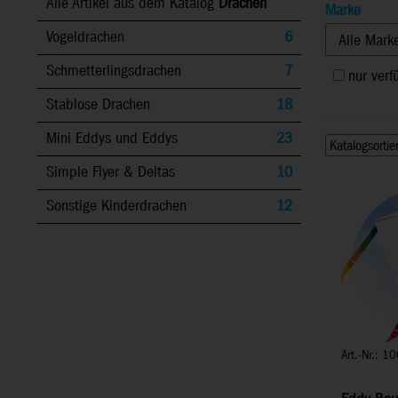
Alle Artikel aus dem Katalog
Drachen
Marke
Vogeldrachen
6
Schmetterlingsdrachen
7
nur verf
Stablose Drachen
18
Mini Eddys und Eddys
23
Simple Flyer & Deltas
10
Sonstige Kinderdrachen
12
Art.-Nr.: 