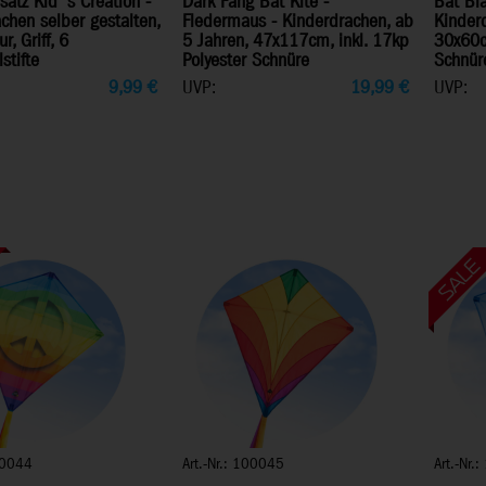
atz Kid´s Creation -
Dark Fang Bat Kite -
Bat Bla
chen selber gestalten,
Fledermaus - Kinderdrachen, ab
Kinderd
r, Griff, 6
5 Jahren, 47x117cm, inkl. 17kp
30x60cm
stifte
Polyester Schnüre
Schnür
9,99
€
UVP:
19,99
€
UVP:
100044
Art.-Nr.: 100045
Art.-Nr.