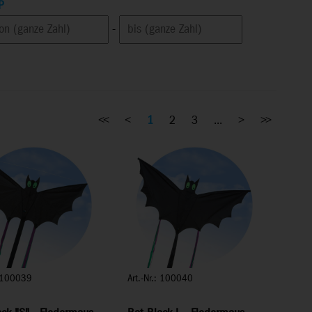
P
-
<<
<
1
2
3
...
>
>>
: 100039
Art.-Nr.: 100040