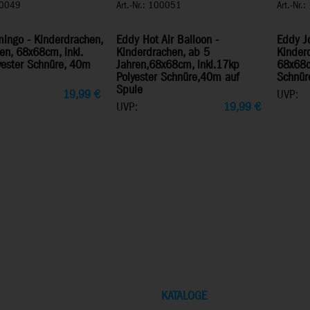
100049
Art.-Nr.: 100051
Art.-Nr.
ingo - Kinderdrachen,
Eddy Hot Air Balloon -
Eddy Jo
en, 68x68cm, inkl.
Kinderdrachen, ab 5
Kinderd
yester Schnüre, 40m
Jahren,68x68cm, inkl.17kp
68x68cm
Polyester Schnüre,40m auf
Schnür
Spule
19,99
€
UVP:
UVP:
19,99
€
KATALOGE