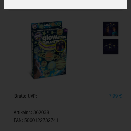
Leuchtende Sterne und Planeten,
3+
Brutto UVP:
7,99
€
Artikelnr.: 362038
EAN: 5060122732741